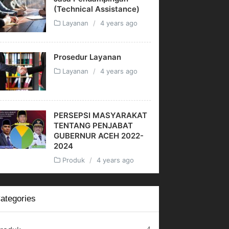
(Technical Assistance)
Layanan
4 years ago
Prosedur Layanan
Layanan
4 years ago
PERSEPSI MASYARAKAT
TENTANG PENJABAT
GUBERNUR ACEH 2022-
2024
Produk
4 years ago
ategories
4