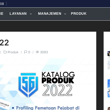
308
ME
LAYANAN
MANAJEMEN
PRODUK
022
Produk
0
3093